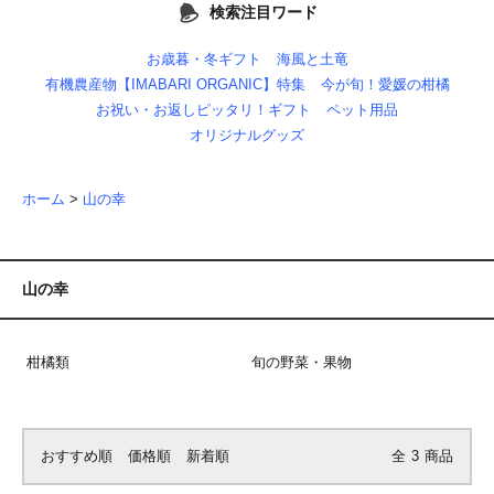
検索注目ワード
お歳暮・冬ギフト
海風と土竜
有機農産物【IMABARI ORGANIC】特集
今が旬！愛媛の柑橘
お祝い・お返しピッタリ！ギフト
ペット用品
オリジナルグッズ
ホーム
>
山の幸
山の幸
柑橘類
旬の野菜・果物
おすすめ順
価格順
新着順
全
3
商品