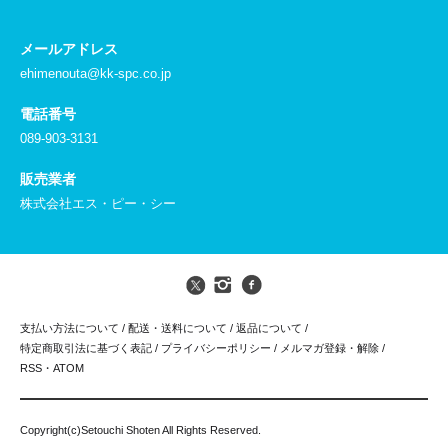
メールアドレス
ehimenouta@kk-spc.co.jp
電話番号
089-903-3131
販売業者
株式会社エス・ピー・シー
支払い方法について
/
配送・送料について
/
返品について
/
特定商取引法に基づく表記
/
プライバシーポリシー
/
メルマガ登録・解除
/
RSS
・
ATOM
Copyright(c)Setouchi Shoten All Rights Reserved.