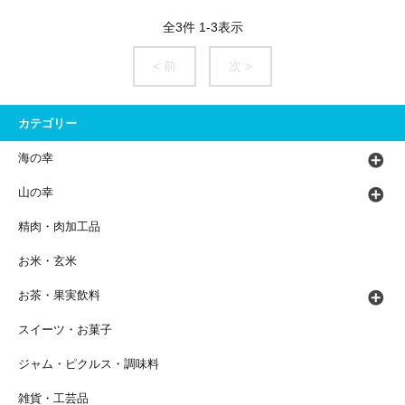
全
3
件
1
-
3
表示
< 前
次 >
カテゴリー
海の幸
山の幸
精肉・肉加工品
お米・玄米
お茶・果実飲料
スイーツ・お菓子
ジャム・ピクルス・調味料
雑貨・工芸品