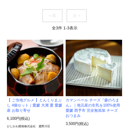
< 前
次 >
全
3
件
1
-
3
表示
【 ご当地グルメ 】とんくりまぶ
カマンベール チーズ『森のろま
し 4個セット｜愛媛 大洲 栗 愛媛
ん』｜地元産の生乳を100%使用
産 お取り寄せ
愛媛 西予市 完全無添加 チーズ
おつまみ
6,100円(税込)
3,500円(税込)
ひじかわ開発株式会社 鹿野川荘