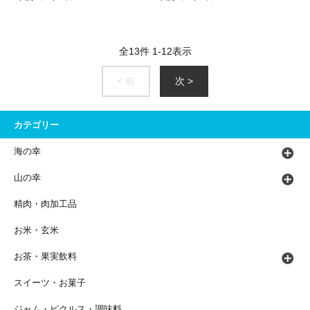
全
13
件
1
-
12
表示
< 前
次 >
カテゴリー
海の幸
山の幸
精肉・肉加工品
お米・玄米
お茶・果実飲料
スイーツ・お菓子
ジャム・ピクルス・調味料