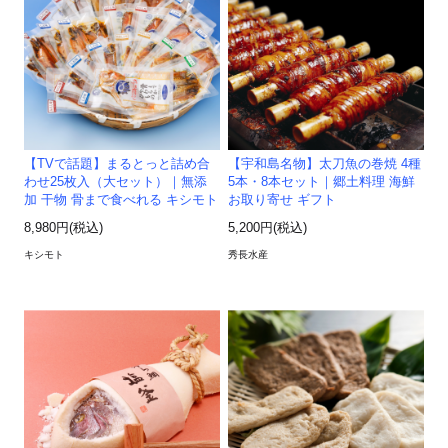
【TVで話題】まるとっと詰め合
【宇和島名物】太刀魚の巻焼 4種
わせ25枚入（大セット）｜無添
5本・8本セット｜郷土料理 海鮮
加 干物 骨まで食べれる キシモト
お取り寄せ ギフト
8,980円(税込)
5,200円(税込)
キシモト
秀長水産