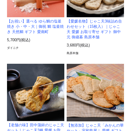
【お祝い】選べる ゆら鯛の塩釜
【愛媛名物】じゃこ天3味詰め合
焼き 小・中・大｜御祝 鯛 塩釜焼
わせセット（15枚入）｜じゃこ
き 天然鯛 ギフト 愛南町
天 愛媛 お取り寄せ ギフト 御中
元 御歳暮 島原本舗
5,700円(税込)
3,680円(税込)
ダイニチ
島原本舗
【老舗の味】田中蒲鉾のじゃこ天
【無添加】じゃこ天「みかんの華
セット｜じゃこ天3種 愛媛 お取
セット」宇和島屋｜ 愛媛 ギフト