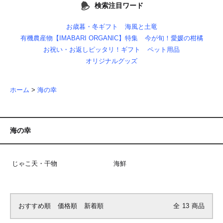
検索注目ワード
お歳暮・冬ギフト
海風と土竜
有機農産物【IMABARI ORGANIC】特集
今が旬！愛媛の柑橘
お祝い・お返しピッタリ！ギフト
ペット用品
オリジナルグッズ
ホーム
>
海の幸
海の幸
じゃこ天・干物
海鮮
おすすめ順
価格順
新着順
全
13
商品