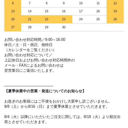
6
7
8
9
10
11
12
13
14
15
16
17
18
19
20
21
22
23
24
25
26
27
28
29
30
お問い合わせ対応時間／9:00～16:00
休日／土・日・祝日、他特日
（カレンダーをご覧ください）
お問い合わせ対応について／
上記休日およびお問い合わせ対応時間外の
メール・FAXによるお問い合わせは
翌営業日にご返信いたします。
───────────────────
【夏季休業中の営業・発送についてのお知らせ】
お急ぎのお客様にはご不便をおかけし大変申し訳ございません。
8/8（土）から8/16（日）まで夏季休業とさせていただきます。
8/4（火）以降にいただいたご注文に関しては、8/18（火）より順次出
荷とさせていただきます。