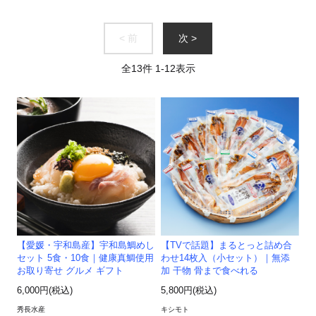
< 前
次 >
全
13
件
1
-
12
表示
【TVで話題】まるとっと詰め合
【愛媛・宇和島産】宇和島鯛めし
わせ14枚入（小セット）｜無添
セット 5食・10食｜健康真鯛使用
加 干物 骨まで食べれる
お取り寄せ グルメ ギフト
5,800円(税込)
6,000円(税込)
キシモト
秀長水産