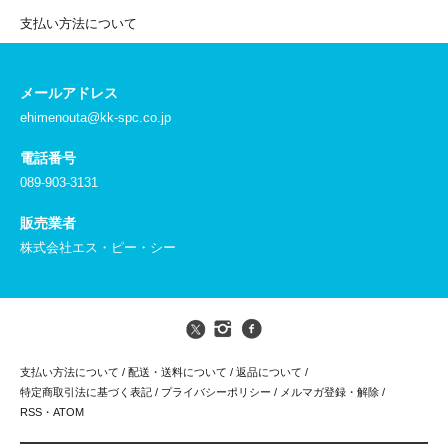
支払い方法について
メールアドレス
ehimenouta@kk-spc.co.jp
電話番号
089-903-3131
販売業者
株式会社エス・ピー・シー
支払い方法について
/
配送・送料について
/
返品について
/
特定商取引法に基づく表記
/
プライバシーポリシー
/
メルマガ登録・解除
/
RSS
・
ATOM