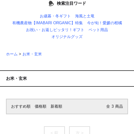
検索注目ワード
お歳暮・冬ギフト
海風と土竜
有機農産物【IMABARI ORGANIC】特集
今が旬！愛媛の柑橘
お祝い・お返しピッタリ！ギフト
ペット用品
オリジナルグッズ
ホーム
>
お米・玄米
お米・玄米
おすすめ順
価格順
新着順
全
3
商品
< 前
次 >