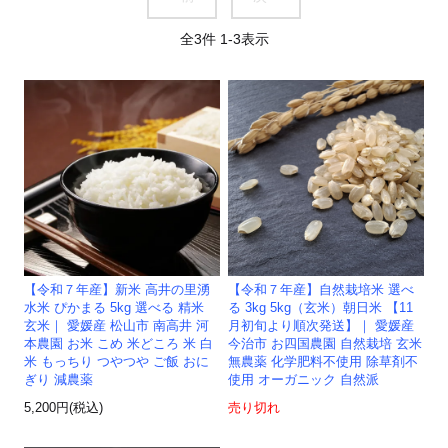
全
3
件
1
-
3
表示
【令和７年産】新米 高井の里湧
【令和７年産】自然栽培米 選べ
水米 ぴかまる 5kg 選べる 精米
る 3kg 5kg（玄米）朝日米 【11
玄米｜ 愛媛産 松山市 南高井 河
月初旬より順次発送】｜ 愛媛産
本農園 お米 こめ 米どころ 米 白
今治市 お四国農園 自然栽培 玄米
米 もっちり つやつや ご飯 おに
無農薬 化学肥料不使用 除草剤不
ぎり 減農薬
使用 オーガニック 自然派
5,200円(税込)
売り切れ