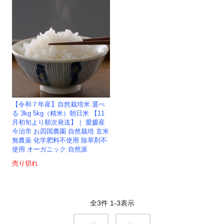
【令和７年産】自然栽培米 選べ
る 3kg 5kg（精米）朝日米 【11
月初旬より順次発送】｜ 愛媛産
今治市 お四国農園 自然栽培 玄米
無農薬 化学肥料不使用 除草剤不
使用 オーガニック 自然派
売り切れ
全
3
件
1
-
3
表示