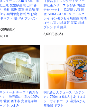
橘ジュース 720mlｘ3本｜海
【新宮茶】シングッドティー
と土竜 愛媛県産 松山市 み
和紅茶シリーズ お好み 3個詰
ん 蜜柑 高級 貴重 無添加 産
合せ セット｜脇製茶 お茶 国
直送 期間限定 贈答用 お歳
産 SHINGOODTEA アールグ
 冬ギフト 贈り物 プレゼン
レイ キンモクセイ烏龍茶 柑橘
ほうじ茶 柑橘紅茶 茶葉 柑橘
ブレンド 和紅茶
300円(税込)
3,600円(税込)
風と土竜
マンベール チーズ『森のろ
明浜みかんジュース『ムテン
ん』｜地元産の生乳を100%
カ』720ml x 6本入｜あけはま
用 愛媛 西予市 完全無添加
シーサイドパーク 温州みかん
ーズ おつまみ
無添加 ギフト