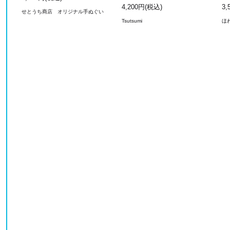
4,200円(税込)
3,
せとうち商店 オリジナル手ぬぐい
Tsutsumi
ほ