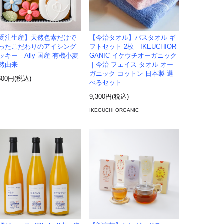
受注生産】天然色素だけで
【今治タオル】バスタオル ギ
ったこだわりのアイシング
フトセット 2枚｜IKEUCHIOR
ッキー｜Ally 国産 有機小麦
GANIC イケウチオーガニック
然由来
｜今治 フェイス タオル オー
ガニック コットン 日本製 選
600円(税込)
べるセット
9,300円(税込)
IKEGUCHI ORGANIC