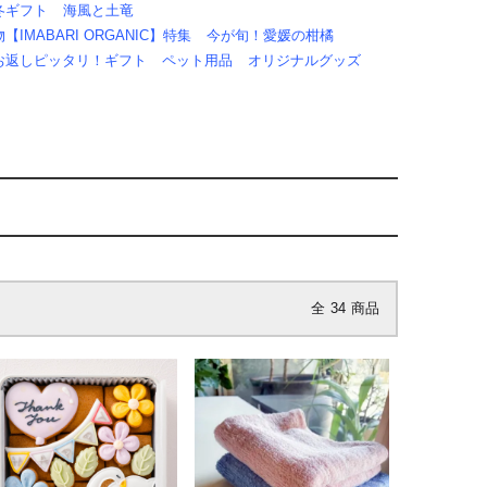
冬ギフト
海風と土竜
IMABARI ORGANIC】特集
今が旬！愛媛の柑橘
お返しピッタリ！ギフト
ペット用品
オリジナルグッズ
全
34
商品