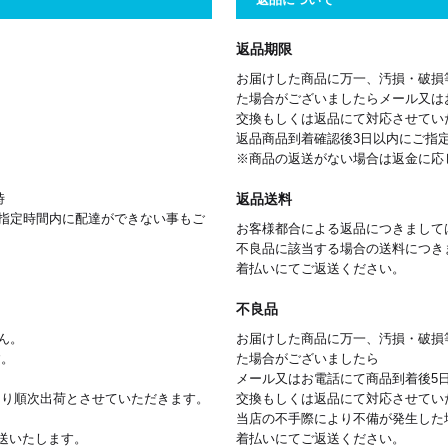
返品期限
お届けした商品に万一、汚損・破損
た場合がございましたらメール又は
交換もしくは返品にて対応させてい
返品商品到着確認後3日以内にご指
※商品の返送がない場合は返金に応
返品送料
時
指定時間内に配達ができない事もご
お客様都合による返品につきまして
不良品に該当する場合の送料につき
着払いにてご返送ください。
不良品
ん。
お届けした商品に万一、汚損・破損
す。
た場合がございましたら
メール又はお電話にて商品到着後5
）より順次出荷とさせていただきます。
交換もしくは返品にて対応させてい
当店の不手際により不備が発生した
発送いたします。
着払いにてご返送ください。