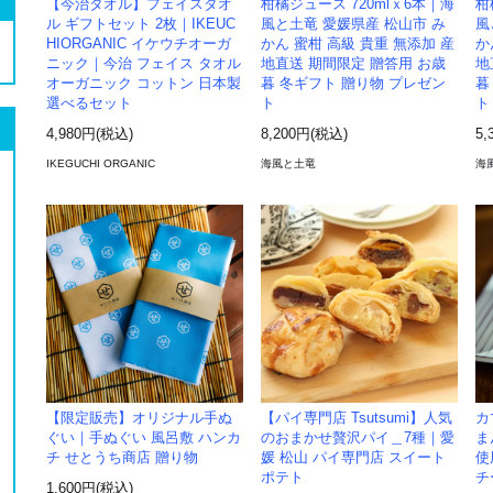
【今治タオル】フェイスタオ
柑橘ジュース 720mlｘ6本｜海
柑
ル ギフトセット 2枚｜IKEUC
風と土竜 愛媛県産 松山市 み
風
HIORGANIC イケウチオーガ
かん 蜜柑 高級 貴重 無添加 産
か
ニック｜今治 フェイス タオル
地直送 期間限定 贈答用 お歳
地
オーガニック コットン 日本製
暮 冬ギフト 贈り物 プレゼン
暮
選べるセット
ト
ト
4,980円(税込)
8,200円(税込)
5,
IKEGUCHI ORGANIC
海風と土竜
海
【限定販売】オリジナル手ぬ
【パイ専門店 Tsutsumi】人気
カ
ぐい｜手ぬぐい 風呂敷 ハンカ
のおまかせ贅沢パイ＿7種｜愛
ま
チ せとうち商店 贈り物
媛 松山 パイ専門店 スイート
使
ポテト
チ
1,600円(税込)