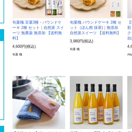
旬菓槐 豆菓3種・パウンドケ
旬菓槐 パウンドケーキ 2種 セ
【
ーキ 2種 セット｜自然派 スイ
ット（ぽん柑 抹茶)｜無添加
彩
ーツ 無農薬 無添加 【送料無
自然派スイーツ 【送料無料】
ク
料】
自
3,980円(税込)
4,600円(税込)
4,
旬菓 槐
旬菓 槐
Ally