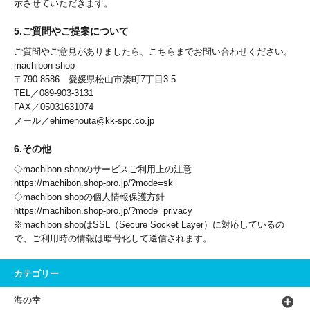
示させていただきます。
5.ご質問やご提案について
ご質問やご意見がありましたら、こちらまでお問い合わせください。
machibon shop
〒790-8586 愛媛県松山市湊町7丁目3-5
TEL／089-903-3131
FAX／05031631074
メール／ehimenouta@kk-spc.co.jp
6.その他
◇machibon shopのサービスご利用上の注意
https://machibon.shop-pro.jp/?mode=sk
◇machibon shopの個人情報保護方針
https://machibon.shop-pro.jp/?mode=privacy
※machibon shopはSSL（Secure Socket Layer）に対応しているの
で、ご利用時の情報は暗号化して送信されます。
カテゴリー
海の幸