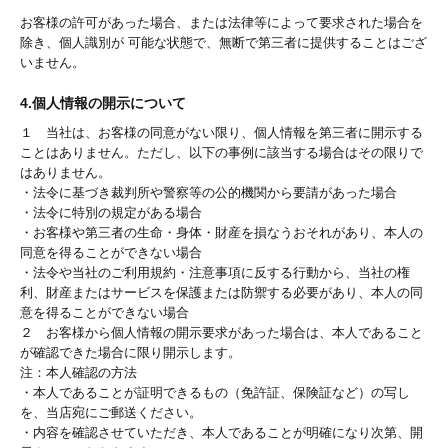
お客様の許可があった場合、または法律等によって要求された場合を
除き、個人識別が 可能な状態で、無断で第三者に提供することはござ
いません。
4.個人情報の開示について
１ 当社は、お客様の同意がない限り、個人情報を第三者に開示する
ことはありません。ただし、以下の事例に該当する場合はその限りで
はありません。
・法令に基づき裁判所や警察等の公的機関から要請があった場合
・法令に特別の規定がある場合
・お客様や第三者の生命・身体・財産を損なうおそれがあり、本人の
同意を得ることができない場合
・法令や当社のご利用規約・注意事項に反する行動から、当社の権
利、財産またはサービスを保護または防禦する必要があり、本人の同
意を得ることができない場合
２ お客様から個人情報の開示要求があった場合は、本人であること
が確認できた場合に限り開示します。
注：本人確認の方法
・本人であることが証明できるもの（免許証、保険証など）の写し
を、当店宛にご郵送ください。
・内容を確認させていただき、本人であることが明確になり次第、開