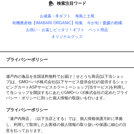
検索注目ワード
お歳暮・冬ギフト
海風と土竜
有機農産物【IMABARI ORGANIC】特集
今が旬！愛媛の柑橘
お祝い・お返しピッタリ！ギフト
ペット用品
オリジナルグッズ
プライバシーポリシー
瀬戸内の逸品を全国送料無料でお届け｜せとうち商店(以下当ショッ
プ)は、
GMOペパボ株式会社
(以下サービス提供会社)の提供するショッ
ピングカートASPサービス
カラーミーショップ
(当サービス)を利用し
て当ショップを開設するにあたりGMOペパボ株式会社の定めた
プライ
バシー・ポリシー
に則った個人情報の取扱いを行います。
プライバシーポリシー
「瀬戸内商店」（以下当店とする）では、個人情報保護方針に準拠
し、利用して取得したお客様の個人情報の取り扱いや保護に細心の注
意を払っております。