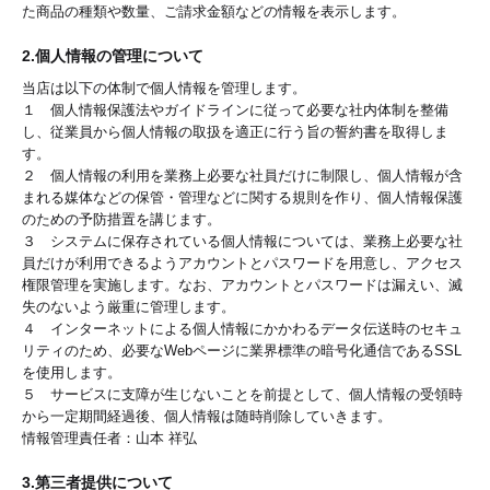
た商品の種類や数量、ご請求金額などの情報を表示します。
2.個人情報の管理について
当店は以下の体制で個人情報を管理します。
１ 個人情報保護法やガイドラインに従って必要な社内体制を整備
し、従業員から個人情報の取扱を適正に行う旨の誓約書を取得しま
す。
２ 個人情報の利用を業務上必要な社員だけに制限し、個人情報が含
まれる媒体などの保管・管理などに関する規則を作り、個人情報保護
のための予防措置を講じます。
３ システムに保存されている個人情報については、業務上必要な社
員だけが利用できるようアカウントとパスワードを用意し、アクセス
権限管理を実施します。なお、アカウントとパスワードは漏えい、滅
失のないよう厳重に管理します。
４ インターネットによる個人情報にかかわるデータ伝送時のセキュ
リティのため、必要なWebページに業界標準の暗号化通信であるSSL
を使用します。
５ サービスに支障が生じないことを前提として、個人情報の受領時
から一定期間経過後、個人情報は随時削除していきます。
情報管理責任者：山本 祥弘
3.第三者提供について